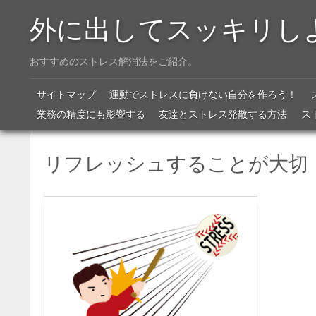
外に出してスッキリし
おすすめのストレス解消法をご紹介。
Menu
SKIP TO CONTENT
サイトマップ
運動でストレスに負けない自分を作ろう！
業務の精度にも影響する
友達とストレス発散する方法
ス
リフレッシュすることが大切