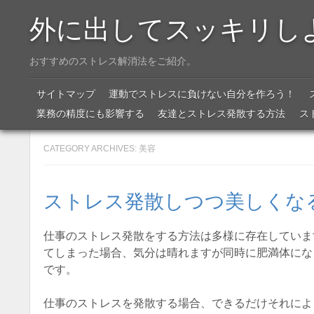
外に出してスッキリし
おすすめのストレス解消法をご紹介。
Menu
SKIP TO CONTENT
サイトマップ
運動でストレスに負けない自分を作ろう！
業務の精度にも影響する
友達とストレス発散する方法
ス
CATEGORY ARCHIVES:
美容
ストレス発散しつつ美しくな
仕事のストレス発散をする方法は多様に存在していま
てしまった場合、気分は晴れますが同時に肥満体にな
です。
仕事のストレスを発散する場合、できるだけそれによ