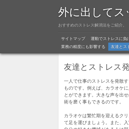
外に出してス
おすすめのストレス解消法をご紹介。
Menu
SKIP TO CONTENT
サイトマップ
運動でストレスに負
業務の精度にも影響する
友達とス
友達とストレス
一人で仕事のストレスを発散す
ものです。例えば、カラオケに
とができます。大きな声を出せ
術を磨く事もできるのです。
カラオケは繁忙期を迎えるクリ
て足を運びましょう。また、入