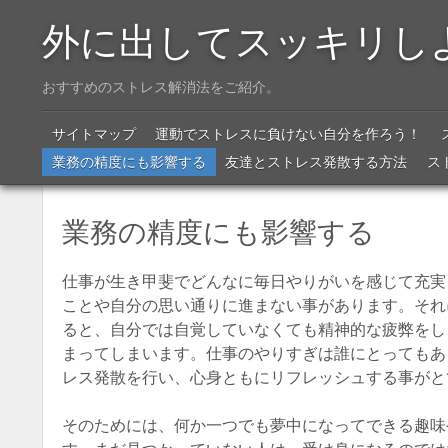
外に出してスッキリし
おすすめのストレス解消法をご紹介。
Menu
SKIP TO CONTENT
サイトマップ
運動でストレスに負けない自分を作ろう！
業務の精度にも影響する
友達とストレス発散する方法
ス
業務の精度にも影響する
仕事が生き甲斐でどんなに毎日やりがいを感じて充実
ことや自分の思い通りに進まない事があります。それ
ると、自分では自覚していなくても精神的な疲弊をし
まってしまいます。仕事のやりすぎは誰にとってもあ
レス発散を行い、心身ともにリフレッシュする事がと
そのためには、何か一つでも夢中になってできる趣味